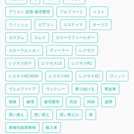
アリスト 故障 修理費用
アルファード
イスト
ウィッシュ
エアコン
エスティマ
オーリス
カスタム
カムリ
カローラフィールダー
カローラルミオン
ディーラー
レクサス
レクサスIS-F
レクサスLS
レクサスRC
レクサスRC300h
レクサスRX
レクサスSC
ヴィッツ
ヴェルファイア
ヴォクシー
乗り続ける
事故車
保険
修理
修理費用
売却
持病
故障
買い換え
買い替え
買い替えか
車
車種別故障事例
輸入車