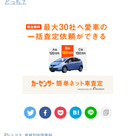
どっち？
-
トヨタ
,
車種別故障事例