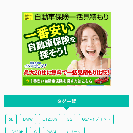
タグ一覧
bB
BMW
CT200h
GS
GSハイブリッド
HS250h
IS
RAV4
アリオン