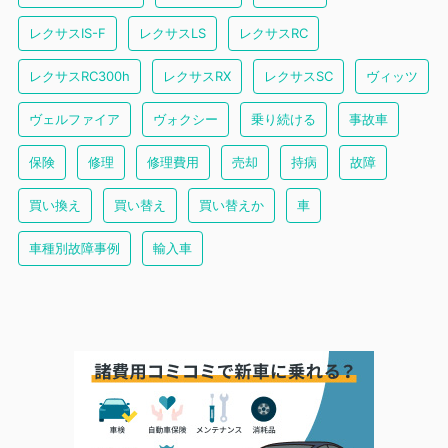
レクサスIS-F
レクサスLS
レクサスRC
レクサスRC300h
レクサスRX
レクサスSC
ヴィッツ
ヴェルファイア
ヴォクシー
乗り続ける
事故車
保険
修理
修理費用
売却
持病
故障
買い換え
買い替え
買い替えか
車
車種別故障事例
輸入車