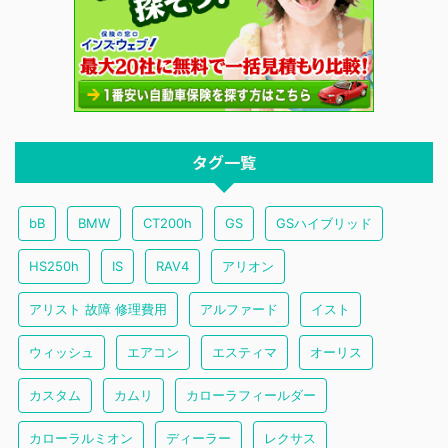
タグ一覧
bB
BMW
CT200h
GS
GSハイブリッド
HS250h
IS
RAV4
アリオン
アリスト 故障 修理費用
アルファード
イスト
ウィッシュ
エアコン
エスティマ
オーリス
カスタム
カムリ
カローラフィールダー
カローラルミオン
ディーラー
レクサス