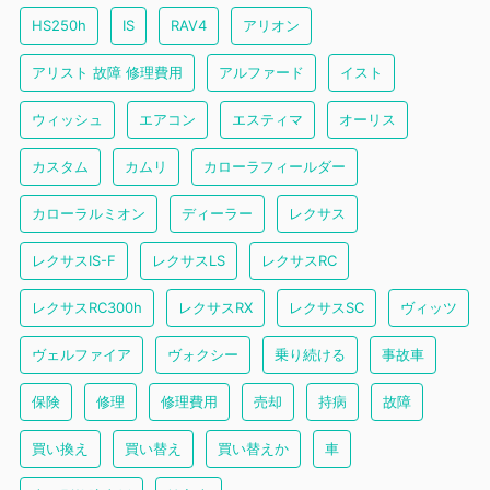
HS250h
IS
RAV4
アリオン
アリスト 故障 修理費用
アルファード
イスト
ウィッシュ
エアコン
エスティマ
オーリス
カスタム
カムリ
カローラフィールダー
カローラルミオン
ディーラー
レクサス
レクサスIS-F
レクサスLS
レクサスRC
レクサスRC300h
レクサスRX
レクサスSC
ヴィッツ
ヴェルファイア
ヴォクシー
乗り続ける
事故車
保険
修理
修理費用
売却
持病
故障
買い換え
買い替え
買い替えか
車