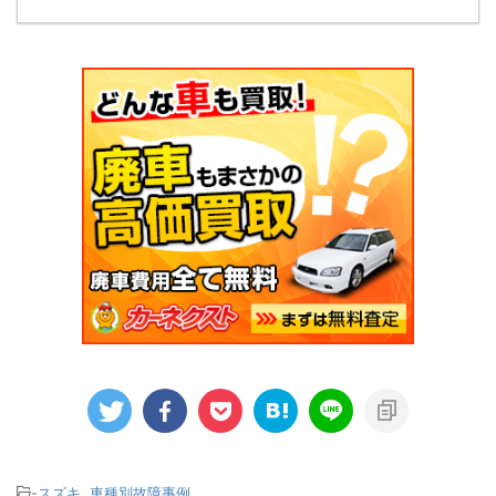
-
スズキ
,
車種別故障事例