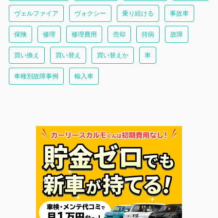
ヴェルファイア
ヴォクシー
乗り続ける
事故車
保険
修理
修理費用
売却
持病
故障
買い換え
買い替え
買い替えか
車
車種別故障事例
輸入車