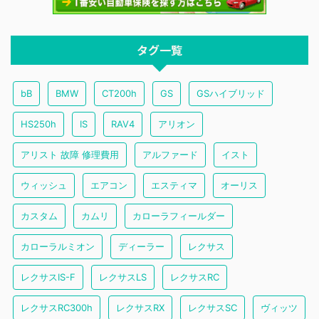
タグ一覧
bB
BMW
CT200h
GS
GSハイブリッド
HS250h
IS
RAV4
アリオン
アリスト 故障 修理費用
アルファード
イスト
ウィッシュ
エアコン
エスティマ
オーリス
カスタム
カムリ
カローラフィールダー
カローラルミオン
ディーラー
レクサス
レクサスIS-F
レクサスLS
レクサスRC
レクサスRC300h
レクサスRX
レクサスSC
ヴィッツ