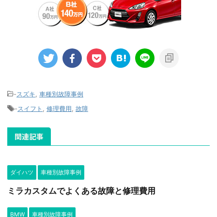
-
スズキ
,
車種別故障事例
-
スイフト
,
修理費用
,
故障
関連記事
ダイハツ
車種別故障事例
ミラカスタムでよくある故障と修理費用
BMW
車種別故障事例