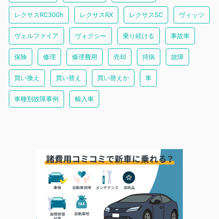
レクサスRC300h
レクサスRX
レクサスSC
ヴィッツ
ヴェルファイア
ヴォクシー
乗り続ける
事故車
保険
修理
修理費用
売却
持病
故障
買い換え
買い替え
買い替えか
車
車種別故障事例
輸入車