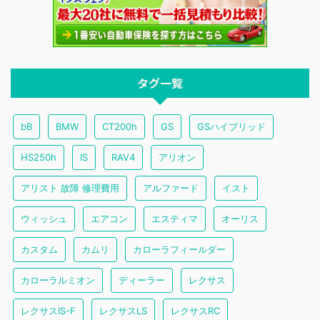
タグ一覧
bB
BMW
CT200h
GS
GSハイブリッド
HS250h
IS
RAV4
アリオン
アリスト 故障 修理費用
アルファード
イスト
ウィッシュ
エアコン
エスティマ
オーリス
カスタム
カムリ
カローラフィールダー
カローラルミオン
ディーラー
レクサス
レクサスIS-F
レクサスLS
レクサスRC