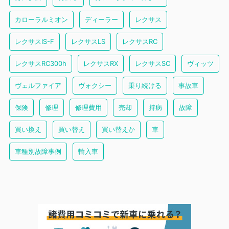
カローラルミオン
ディーラー
レクサス
レクサスIS-F
レクサスLS
レクサスRC
レクサスRC300h
レクサスRX
レクサスSC
ヴィッツ
ヴェルファイア
ヴォクシー
乗り続ける
事故車
保険
修理
修理費用
売却
持病
故障
買い換え
買い替え
買い替えか
車
車種別故障事例
輸入車