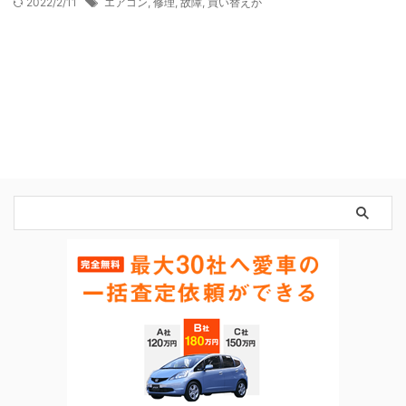
2022/2/11
エアコン
,
修理
,
故障
,
買い替えか